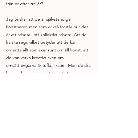
från er efter tre år?
Jag önskar att de är självständiga
konstnärer, men som också förstår hur det
är att arbeta i ett kollektivt arbete. Att de
kan ta regi, vilket betyder att de kan
omsätta allt som sker runt om till konst, att
de kan verka kreativt även om
omsättningarna är tuffa, liksom. Men de ska
kunna skapa själva, det är viktigt.
Du berättar att du vill hitta någonting nytt
och se andra kroppar på scenen. Hur gör ni
för att hitta nya grupper och locka dem att
söka?
Det är ett problem som vi har på alla
konstnärliga utbildningar och nu har vi ett