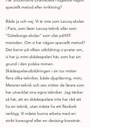
Har Stockholms Dramatiska Högskola någon
speciellt metod eller inriktning?
Både ja och nej. Vi är inte som Lecoq-skolan
i Paris, som läser Lecoq-teknik eller som
“Göteborgs-skolan” som vilar påYAT-
metoden. Om vi har någon speciellt metod?
Det beror på vilken utbildning vi pratar om,
vi har ju mim-skådespeleri här, som har sin
grund i den polska mimen.
Skådespelarutbildningen i sin tur möter
flera olika tekniker, både djupläsning, mim,
Meisner-teknik och sen möter de lärare som
har utvecklat sina egna tekniker. Jag tänker
så här, att en skådespelare inte har råd att
ha en teknik, utan måste ha ett flexibelt
verktyg. Vi måste kunna arbeta med en
strikt koreograf eller en devising-konstnär.