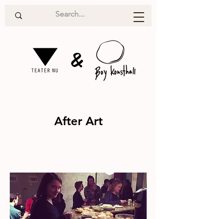
&
After Art
Nätverk
2016