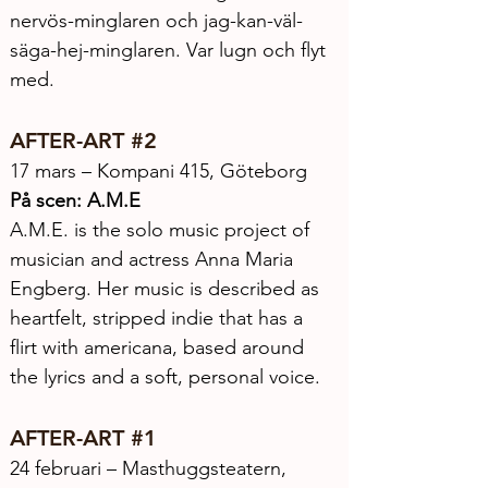
nervös-minglaren och jag-kan-väl-
säga-hej-minglaren. Var lugn och flyt 
med.
AFTER-ART 
#2
17 mars – Kompani 415, Göteborg
På scen: A.M.E
A.M.E. is the solo music project of 
musician and actress Anna Maria 
Engberg. Her music is described as 
heartfelt, stripped indie that has a 
flirt with americana, based around 
the lyrics and a soft, personal voice.
AFTER-ART 
#1
24 februari – Masthuggsteatern, 