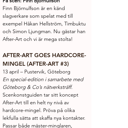
På scen: Finn Björnulfson 
Finn Björnulfson är en känd 
slagverkare som spelat med till 
exempel Håkan Hellström, Timbuktu 
och Simon Ljungman. Nu gästar han 
After-Art och vi är mega stolta!
AFTER-ART GOES HARDCORE-
MINGEL (AFTER-ART 
#3
)
13 april – Pustervik, Göteborg
En special-edition i samarbete med 
Göteborg & Co’s nätverksträff.
Scenkonstguiden tar sitt koncept 
After-Art till en helt ny nivå av 
hardcore-mingel. Pröva på olika 
lekfulla sätta att skaffa nya kontakter. 
Passar både mäster-minglaren, 