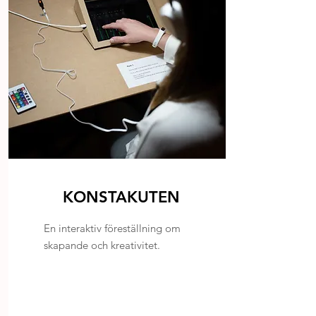
KONSTAKUTEN
En interaktiv föreställning om
skapande och kreativitet.