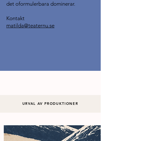
det oformulerbara dominerar.
Kontakt
matilda@teaternu.se
URVAL AV PRODUKTIONER