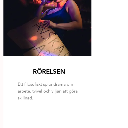
RÖRELSEN
Ett filosofiskt spiondrama om
arbete, tvivel och viljan att göra
skillnad.