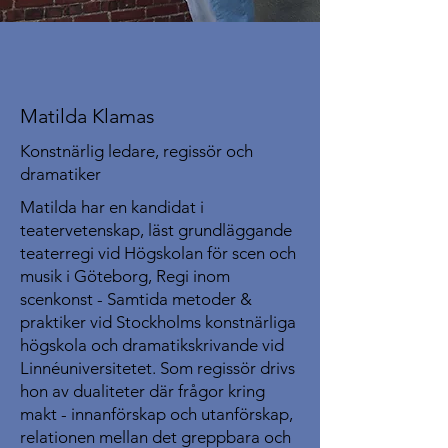
Matilda Klamas
Konstnärlig ledare, regissör och
dramatiker
Matilda har en kandidat i
teatervetenskap, läst grundläggande
teaterregi vid Högskolan för scen och
musik i Göteborg, Regi inom
scenkonst - Samtida metoder &
praktiker vid Stockholms konstnärliga
högskola och dramatikskrivande vid
Linnéuniversitetet. Som regissör drivs
hon av dualiteter där frågor kring
makt - innanförskap och utanförskap,
relationen mellan det greppbara och