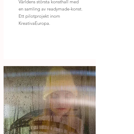
Världens största konsthall med
en samling av readymade-konst.
Ett pilotprojekt inom
KreativaEuropa.