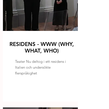
RESIDENS - WWW (WHY,
WHAT, WHO)
Teater Nu deltog i ett residens i
Italien och undersökte
flerspråkighet