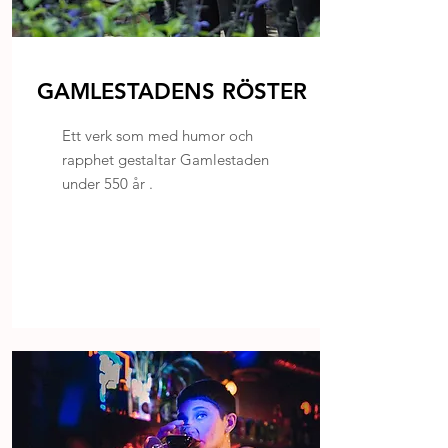
GAMLESTADENS RÖSTER
Ett verk som med humor och
rapphet gestaltar Gamlestaden
under 550 år .